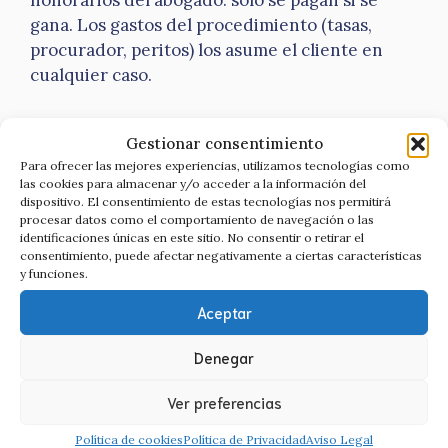
gana. Los gastos del procedimiento (tasas,
procurador, peritos) los asume el cliente en
cualquier caso.
¿Es legal la cuota litis en España?
Gestionar consentimiento
Para ofrecer las mejores experiencias, utilizamos tecnologías como
Sí. Estuvo prohibida por el código deontológico
las cookies para almacenar y/o acceder a la información del
de la abogacía, pero el Tribunal Supremo anuló
dispositivo. El consentimiento de estas tecnologías nos permitirá
procesar datos como el comportamiento de navegación o las
esa prohibición en 2008 y hoy está permitida y
identificaciones únicas en este sitio. No consentir o retirar el
regulada.
consentimiento, puede afectar negativamente a ciertas características
y funciones.
¿Qué pasa si pierdo el caso?
Aceptar
No pagas los honorarios del abogado, pero sí
Denegar
habrás asumido los gastos del procedimiento, y
puede haber condena en costas. Por eso solo se
Ver preferencias
aceptan casos con recorrido real.
Política de cookies
Política de Privacidad
Aviso Legal