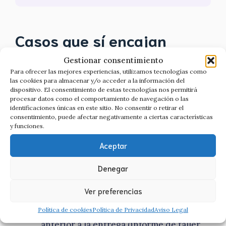
Casos que sí encajan
Gestionar consentimiento
Para ofrecer las mejores experiencias, utilizamos tecnologías como
Avería grave poco después de la
las cookies para almacenar y/o acceder a la información del
compra:
motor, caja de cambios,
dispositivo. El consentimiento de estas tecnologías nos permitirá
problemas estructurales.
procesar datos como el comportamiento de navegación o las
identificaciones únicas en este sitio. No consentir o retirar el
Kilometraje manipulado
o un siniestro
consentimiento, puede afectar negativamente a ciertas características
importante que te ocultaron.
y funciones.
Defecto que no se veía
en una
Aceptar
inspección razonable al comprar el
coche.
Denegar
Dentro de plazo:
en garantía si
compraste a profesional, o dentro de los
Ver preferencias
6 meses si compraste a un particular.
Política de cookies
Política de Privacidad
Aviso Legal
Tienes
cómo probar
que el defecto es
anterior a la entrega (informe de taller,