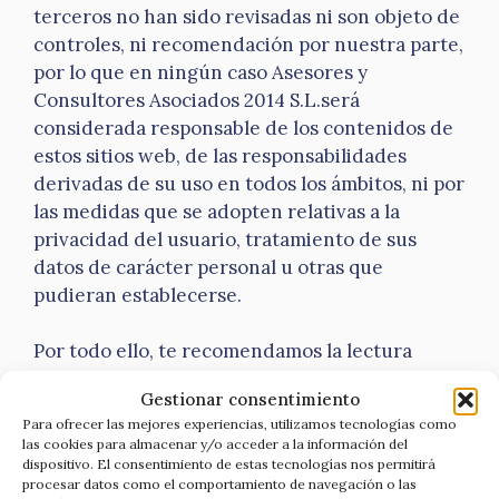
terceros no han sido revisadas ni son objeto de
controles, ni recomendación por nuestra parte,
por lo que en ningún caso Asesores y
Consultores Asociados 2014 S.L.será
considerada responsable de los contenidos de
estos sitios web, de las responsabilidades
derivadas de su uso en todos los ámbitos, ni por
las medidas que se adopten relativas a la
privacidad del usuario, tratamiento de sus
datos de carácter personal u otras que
pudieran establecerse.
Por todo ello, te recomendamos la lectura
detenida y anticipada de todas las condiciones
Gestionar consentimiento
de uso, condiciones de compra, políticas de
Para ofrecer las mejores experiencias, utilizamos tecnologías como
privacidad, avisos legales y/o similares de estos
las cookies para almacenar y/o acceder a la información del
sitios enlazados antes de proceder a la
dispositivo. El consentimiento de estas tecnologías nos permitirá
procesar datos como el comportamiento de navegación o las
adquisición de estos productos o uso de las