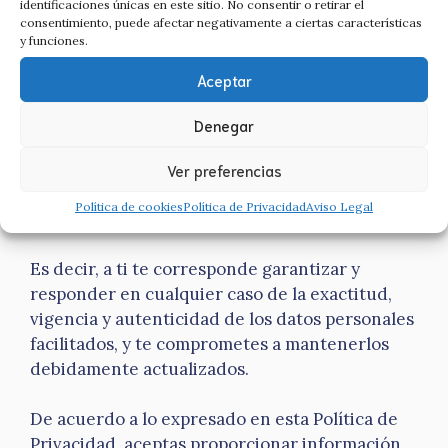
identificaciones únicas en este sitio. No consentir o retirar el
webs.
consentimiento, puede afectar negativamente a ciertas características
y funciones.
EXACTITUD Y VERACIDAD DE LOS DATOS
Aceptar
Como usuario, eres el único responsable de la
Denegar
veracidad y modificación de los datos que
remitas a Asesores y Consultores Asociados
Ver preferencias
2014 S.L., exonerándonos de cualquier
Política de cookies
Política de Privacidad
Aviso Legal
responsabilidad al respecto.
Es decir, a ti te corresponde garantizar y
responder en cualquier caso de la exactitud,
vigencia y autenticidad de los datos personales
facilitados, y te comprometes a mantenerlos
debidamente actualizados.
De acuerdo a lo expresado en esta Política de
Privacidad, aceptas proporcionar información